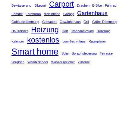
Carport
Bewässerung
Bikeport
Drachen
E-Bike
Fahrrad
Gartenhaus
Fenster
Fotovoltaik
freistehend
Garage
Gebäudedämmung
Gemauert
Gewächshaus
Grill
Grüne Dämmung
Heizung
Hausplaner
Holz
Innendämmung
Isolierung
kostenlos
Kalender
Low-Tech-Haus
Raumplaner
Smart home
Solar
Sprachsteuerung
Terrasse
Vergleich
Wandkalender
Wasserspeicher
Zisterne