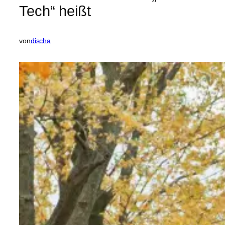
Tech“ heißt
von
discha