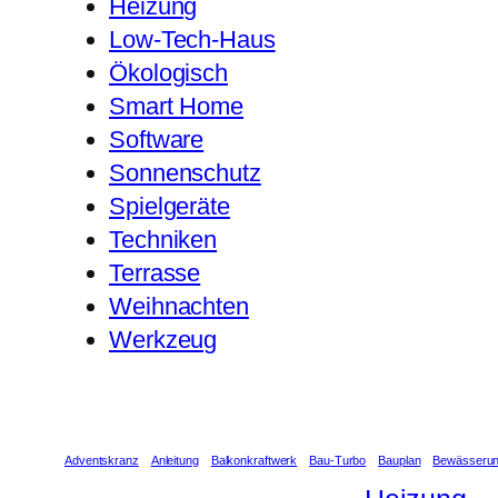
Heizung
Low-Tech-Haus
Ökologisch
Smart Home
Software
Sonnenschutz
Spielgeräte
Techniken
Terrasse
Weihnachten
Werkzeug
Adventskranz
Anleitung
Balkonkraftwerk
Bau-Turbo
Bauplan
Bewässeru