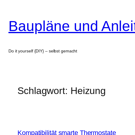
Zum
Inhalt
Baupläne und Anle
springen
Do it yourself {DIY} – selbst gemacht
Schlagwort:
Heizung
Kompatibilität smarte Thermostate