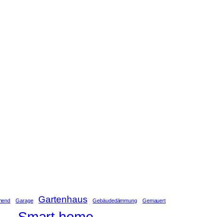
Gartenhaus
ehend
Garage
Gebäudedämmung
Gemauert
Smart home