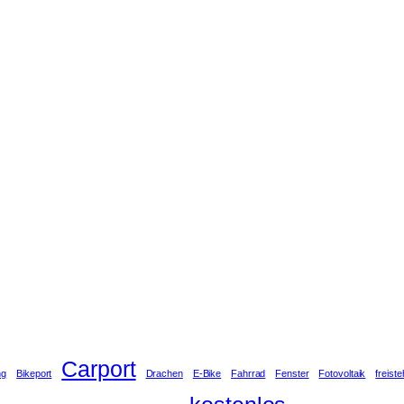
Carport
ng
Bikeport
Drachen
E-Bike
Fahrrad
Fenster
Fotovoltaik
freist