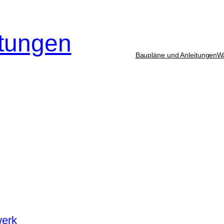
itungen
Baupläne und Anleitungen
W
werk