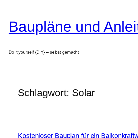
Zum
Inhalt
Baupläne und Anle
springen
Do it yourself {DIY} – selbst gemacht
Schlagwort:
Solar
Kostenloser Bauplan für ein Balkonkraft