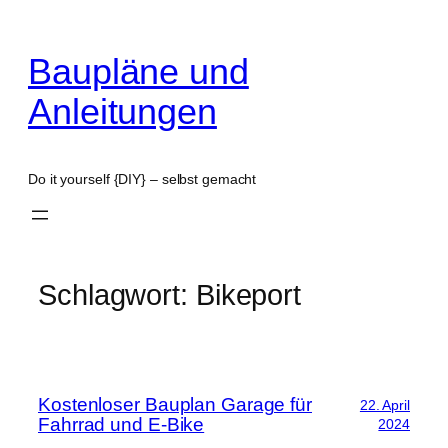
Zum
Inhalt
Baupläne und
springen
Anleitungen
Do it yourself {DIY} – selbst gemacht
Schlagwort:
Bikeport
Kostenloser Bauplan Garage für
22. April
Fahrrad und E-Bike
2024