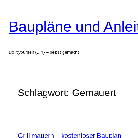
Zum
Inhalt
Baupläne und Anle
springen
Do it yourself {DIY} – selbst gemacht
Schlagwort:
Gemauert
Grill mauern – kostenloser Bauplan