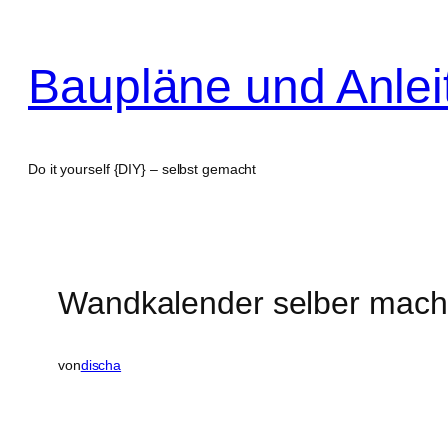
Zum
Inhalt
Baupläne und Anle
springen
Do it yourself {DIY} – selbst gemacht
Wandkalender selber mac
von
discha