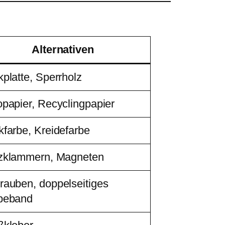
Alternativen
kplatte, Sperrholz
opapier, Recyclingpapier
kfarbe, Kreidefarbe
zklammern, Magneten
rauben, doppelseitiges
beband