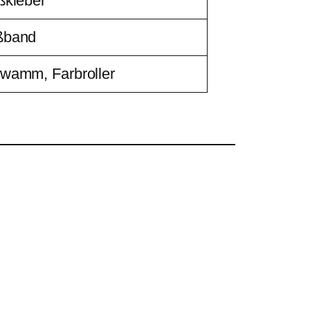
ßkleber
ßband
wamm, Farbroller