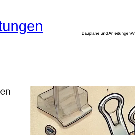
itungen
Baupläne und Anleitungen
W
hen