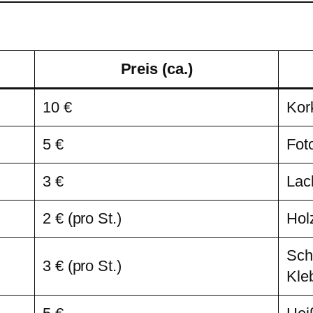
Preis (ca.)
10 €
Kor
5 €
Fot
3 €
Lac
2 € (pro St.)
Hol
Sch
3 € (pro St.)
Kle