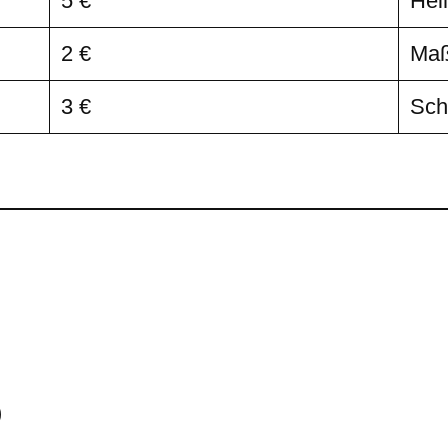
5 €
Hei
2 €
Ma
3 €
Sch
)