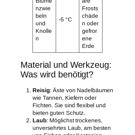
Blume
are
nzwie
Frosts
beln
chäde
-5 °C
und
n oder
Knolle
gefror
n
ene
Erde
Material und Werkzeug:
Was wird benötigt?
Reisig
: Äste von Nadelbäumen
wie Tannen, Kiefern oder
Fichten. Sie sind flexibel und
bieten guten Schutz.
Laub
: Möglichst trockenes,
unversehrtes Laub, am besten