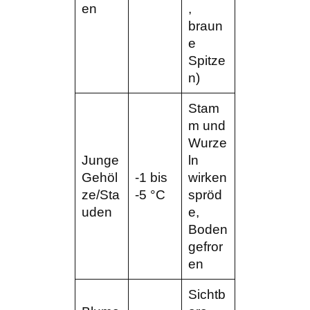
en
,
braun
e
Spitze
n)
Stam
m und
Wurze
Junge
ln
Gehöl
-1 bis
wirken
ze/Sta
-5 °C
spröd
uden
e,
Boden
gefror
en
Sichtb