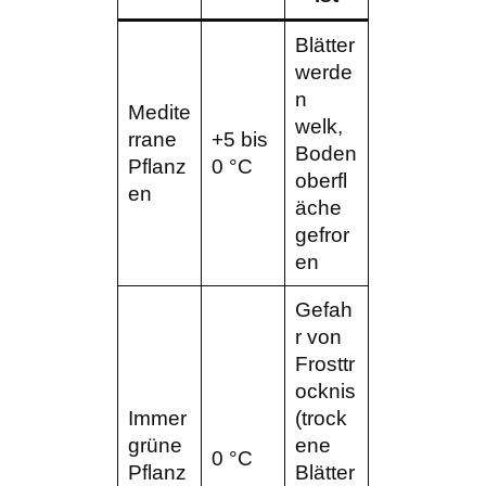
Blätter
werde
n
Medite
welk,
rrane
+5 bis
Boden
Pflanz
0 °C
oberfl
en
äche
gefror
en
Gefah
r von
Frosttr
ocknis
Immer
(trock
grüne
ene
0 °C
Pflanz
Blätter