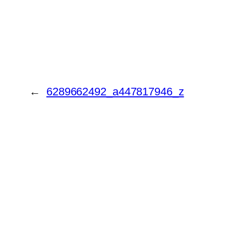
←
6289662492_a447817946_z